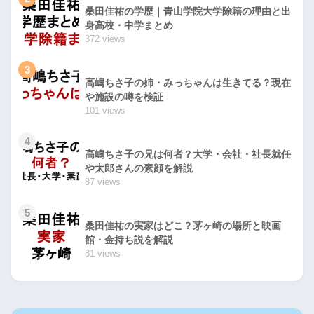
桑田佳祐の学歴｜青山学院大学除籍の理由と出
身高校・中学まとめ
372 views
3
高嶋ちさ子の姉・みっちゃんは生きてる？現在
や施設の噂を検証
101 views
4
高嶋ちさ子の兄は何者？大学・会社・社長就任
や太郎さんの素顔を解説
87 views
5
桑田佳祐の実家はどこ？茅ヶ崎の場所と映画
館・金持ち説を解説
81 views