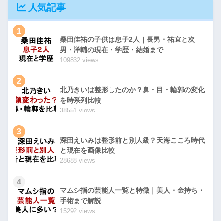
人気記事
1
桑田佳祐の子供は息子2人｜長男・祐宜と次
男・洋輔の現在・学歴・結婚まで
109832 views
2
北乃きいは整形したのか？鼻・目・輪郭の変化
を時系列比較
38551 views
3
深田えいみは整形前と別人級？天海こころ時代
と現在を画像比較
28688 views
4
マムシ指の芸能人一覧と特徴｜美人・金持ち・
手術まで解説
15292 views