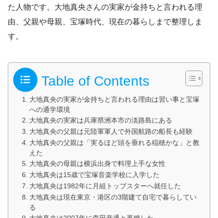
た人物です。大地真央さんの実家が金持ちと言われる理
由、父親や母親、宝塚時代、現在の暮らしまで整理しま
す。
Table of Contents
大地真央の実家が金持ちと言われる理由は習い事と宝塚
への通学環境
大地真央の実家は兵庫県洲本市の淡路島にある
大地真央の父親は元陸軍軍人で外国航路の船長も経験
大地真央の父親は「実るほど頭を垂れる稲穂かな」と教
えた
大地真央の母親は横浜出身で料理上手な女性
大地真央は15歳で宝塚音楽学校に入学した
大地真央は1982年に月組トップスターへ就任した
大地真央は現在東京・港区の3階建て自宅で暮らしてい
る