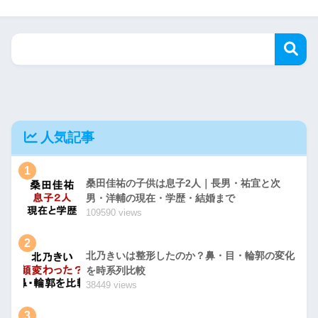
人気記事
1
桑田佳祐の子供は息子2人｜長男・祐宜と次
男・洋輔の現在・学歴・結婚まで
109590 views
2
北乃きいは整形したのか？鼻・目・輪郭の変化
を時系列比較
38449 views
3