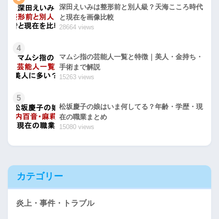
深田えいみは整形前と別人級？天海こころ時代
と現在を画像比較
28664 views
4
マムシ指の芸能人一覧と特徴｜美人・金持ち・
手術まで解説
15263 views
5
松坂慶子の娘はいま何してる？年齢・学歴・現
在の職業まとめ
15080 views
カテゴリー
炎上・事件・トラブル