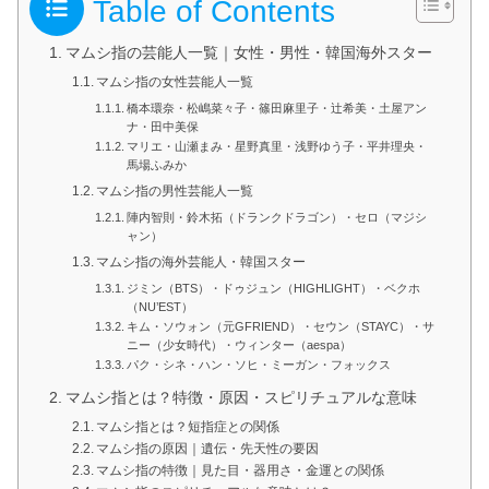
Table of Contents
マムシ指の芸能人一覧｜女性・男性・韓国海外スター
マムシ指の女性芸能人一覧
橋本環奈・松嶋菜々子・篠田麻里子・辻希美・土屋アン
ナ・田中美保
マリエ・山瀬まみ・星野真里・浅野ゆう子・平井理央・
馬場ふみか
マムシ指の男性芸能人一覧
陣内智則・鈴木拓（ドランクドラゴン）・セロ（マジシ
ャン）
マムシ指の海外芸能人・韓国スター
ジミン（BTS）・ドゥジュン（HIGHLIGHT）・ベクホ
（NU’EST）
キム・ソウォン（元GFRIEND）・セウン（STAYC）・サ
ニー（少女時代）・ウィンター（aespa）
パク・シネ・ハン・ソヒ・ミーガン・フォックス
マムシ指とは？特徴・原因・スピリチュアルな意味
マムシ指とは？短指症との関係
マムシ指の原因｜遺伝・先天性の要因
マムシ指の特徴｜見た目・器用さ・金運との関係