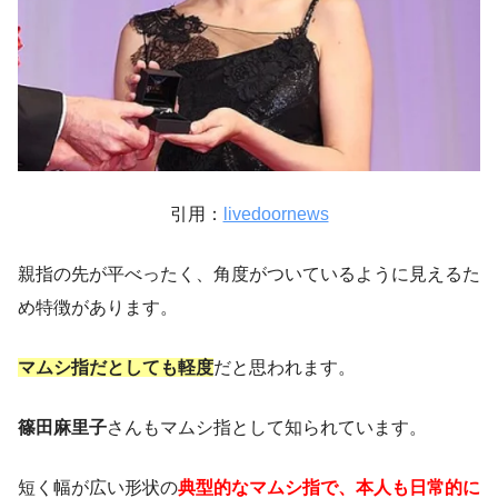
引用：
livedoornews
親指の先が平べったく、角度がついているように見えるた
め特徴があります。
マムシ指だとしても軽度
だと思われます。
篠田麻里子
さんもマムシ指として知られています。
短く幅が広い形状の
典型的なマムシ指で、本人も日常的に