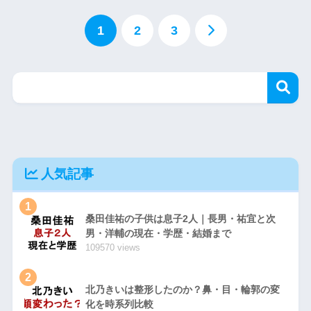
1
2
3
人気記事
1
桑田佳祐の子供は息子2人｜長男・祐宜と次
男・洋輔の現在・学歴・結婚まで
109570 views
2
北乃きいは整形したのか？鼻・目・輪郭の変
化を時系列比較