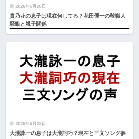
2026年5月26日
貴乃花の息子は現在何してる？花田優一の靴職人
騒動と親子関係
2026年5月22日
大瀧詠一の息子は大瀧詞巧？現在と三文ソング参