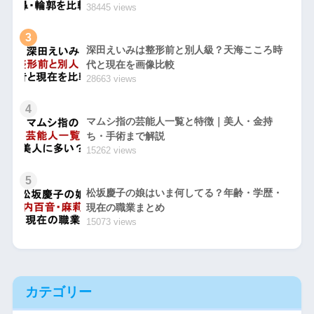
38445 views
3
深田えいみは整形前と別人級？天海こころ時
代と現在を画像比較
28663 views
4
マムシ指の芸能人一覧と特徴｜美人・金持
ち・手術まで解説
15262 views
5
松坂慶子の娘はいま何してる？年齢・学歴・
現在の職業まとめ
15073 views
カテゴリー