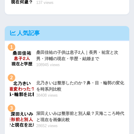
137 views
人気記事
1
桑田佳祐の子供は息子2人｜長男・祐宜と次
男・洋輔の現在・学歴・結婚まで
108945 views
2
北乃きいは整形したのか？鼻・目・輪郭の変化
を時系列比較
38408 views
3
深田えいみは整形前と別人級？天海こころ時代
と現在を画像比較
28652 views