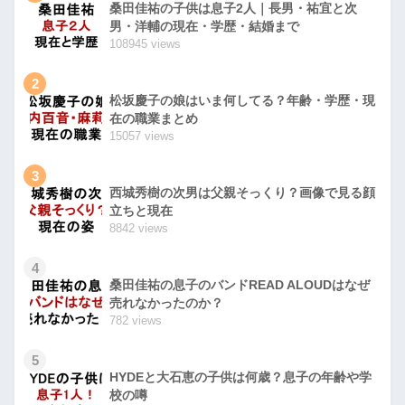
桑田佳祐の子供は息子2人｜長男・祐宜と次
男・洋輔の現在・学歴・結婚まで
108945 views
2
松坂慶子の娘はいま何してる？年齢・学歴・現
在の職業まとめ
15057 views
3
西城秀樹の次男は父親そっくり？画像で見る顔
立ちと現在
8842 views
4
桑田佳祐の息子のバンドREAD ALOUDはなぜ
売れなかったのか？
782 views
5
HYDEと大石恵の子供は何歳？息子の年齢や学
校の噂