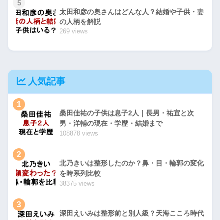
5
太田和彦の奥さんはどんな人？結婚や子供・妻
の人柄を解説
269 views
人気記事
1
桑田佳祐の子供は息子2人｜長男・祐宜と次
男・洋輔の現在・学歴・結婚まで
108878 views
2
北乃きいは整形したのか？鼻・目・輪郭の変化
を時系列比較
38375 views
3
深田えいみは整形前と別人級？天海こころ時代