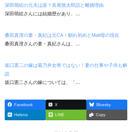
深田萌絵の元夫は誰？長尾慎太郎説と離婚理由
深田萌絵さんには結婚歴があり、…
桑田真澄の妻・真紀は元CA！馴れ初めとMatt母の現在
桑田真澄さんの妻・真紀さんは、…
坂口憲二の嫁は菊乃井女将ではない！妻の仕事や子供も解
説
坂口憲二さんの嫁については、「…
Facebook
X
Bluesky
Hatena
LINE
Copy