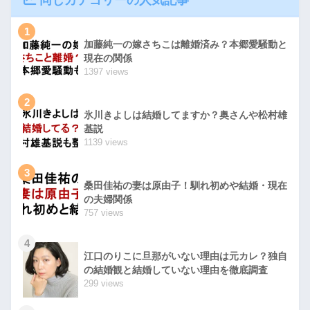
1
加藤純一の嫁さちこは離婚済み？本郷愛騒動と
現在の関係
1397 views
2
氷川きよしは結婚してますか？奥さんや松村雄
基説
1139 views
3
桑田佳祐の妻は原由子！馴れ初めや結婚・現在
の夫婦関係
757 views
4
江口のりこに旦那がいない理由は元カレ？独自
の結婚観と結婚していない理由を徹底調査
299 views