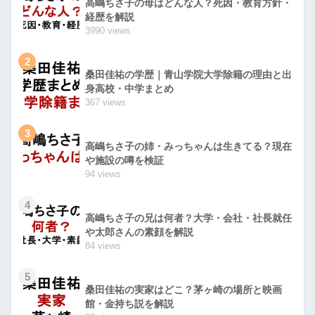
高嶋ちさ子の母はどんな人？死因・教育方針・
経歴を解説
3990 views
2
桑田佳祐の学歴｜青山学院大学除籍の理由と出
身高校・中学まとめ
367 views
3
高嶋ちさ子の姉・みっちゃんは生きてる？現在
や施設の噂を検証
94 views
4
高嶋ちさ子の兄は何者？大学・会社・社長就任
や太郎さんの素顔を解説
84 views
5
桑田佳祐の実家はどこ？茅ヶ崎の場所と映画
館・金持ち説を解説