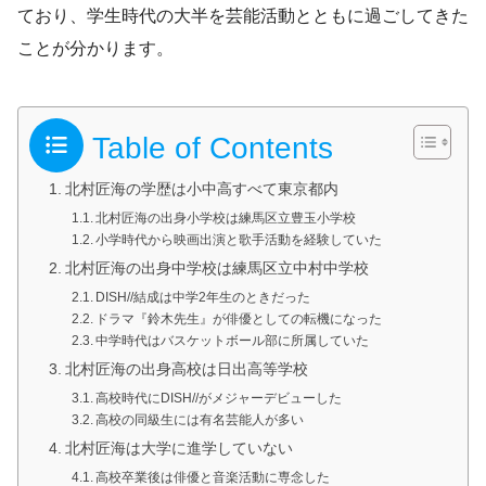
ており、学生時代の大半を芸能活動とともに過ごしてきた
ことが分かります。
Table of Contents
北村匠海の学歴は小中高すべて東京都内
北村匠海の出身小学校は練馬区立豊玉小学校
小学時代から映画出演と歌手活動を経験していた
北村匠海の出身中学校は練馬区立中村中学校
DISH//結成は中学2年生のときだった
ドラマ『鈴木先生』が俳優としての転機になった
中学時代はバスケットボール部に所属していた
北村匠海の出身高校は日出高等学校
高校時代にDISH//がメジャーデビューした
高校の同級生には有名芸能人が多い
北村匠海は大学に進学していない
高校卒業後は俳優と音楽活動に専念した