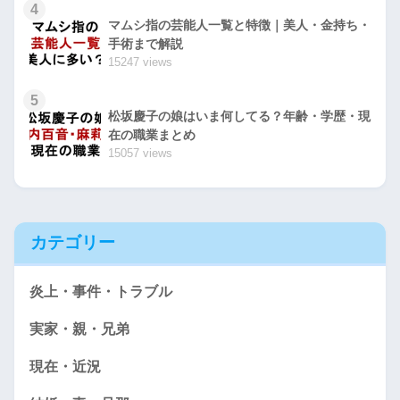
4
マムシ指の芸能人一覧と特徴｜美人・金持ち・
手術まで解説
15247 views
5
松坂慶子の娘はいま何してる？年齢・学歴・現
在の職業まとめ
15057 views
カテゴリー
炎上・事件・トラブル
実家・親・兄弟
現在・近況