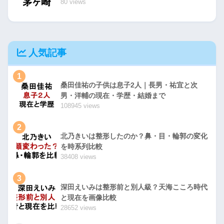
80 views
人気記事
1
桑田佳祐の子供は息子2人｜長男・祐宜と次
男・洋輔の現在・学歴・結婚まで
108945 views
2
北乃きいは整形したのか？鼻・目・輪郭の変化
を時系列比較
38408 views
3
深田えいみは整形前と別人級？天海こころ時代
と現在を画像比較
28652 views