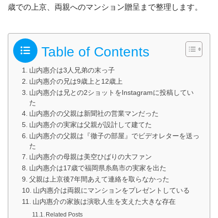
歳での上京、両親へのマンション贈呈まで整理します。
Table of Contents
山内惠介は3人兄弟の末っ子
山内惠介の兄は9歳上と12歳上
山内惠介は兄との2ショットをInstagramに投稿してい
た
山内惠介の父親は新聞社の営業マンだった
山内惠介の実家は父親が設計して建てた
山内惠介の父親は『徹子の部屋』でビデオレターを送っ
た
山内惠介の母親は美空ひばりの大ファン
山内惠介は17歳で福岡県糸島市の実家を出た
父親は上京後7年間あえて連絡を取らなかった
山内惠介は両親にマンションをプレゼントしている
山内惠介の家族は演歌人生を支えた大きな存在
Related Posts