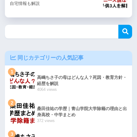
自宅情報も解説
同じカテゴリーの人気記事
1
高嶋ちさ子の母はどんな人？死因・教育方針・
経歴を解説
4064 views
2
桑田佳祐の学歴｜青山学院大学除籍の理由と出
身高校・中学まとめ
372 views
3