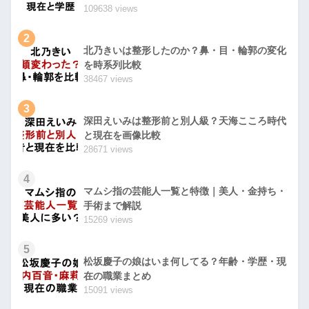
109638 views
2
北乃きいは整形したのか？鼻・目・輪郭の変化
を時系列比較
38467 views
3
深田えいみは整形前と別人級？天海こころ時代
と現在を画像比較
28671 views
4
マムシ指の芸能人一覧と特徴｜美人・金持ち・
手術まで解説
15269 views
5
松坂慶子の娘はいま何してる？年齢・学歴・現
在の職業まとめ
15091 views