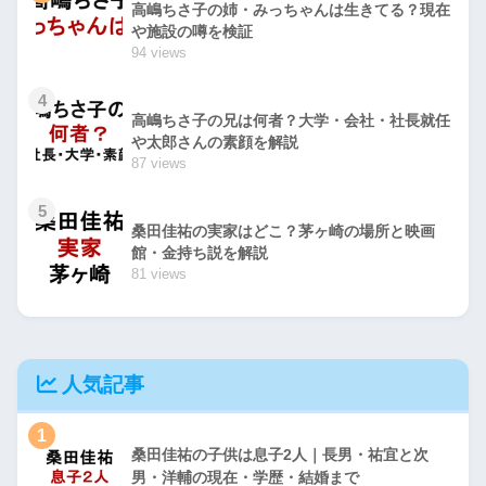
高嶋ちさ子の姉・みっちゃんは生きてる？現在
や施設の噂を検証
94 views
4
高嶋ちさ子の兄は何者？大学・会社・社長就任
や太郎さんの素顔を解説
87 views
5
桑田佳祐の実家はどこ？茅ヶ崎の場所と映画
館・金持ち説を解説
81 views
人気記事
1
桑田佳祐の子供は息子2人｜長男・祐宜と次
男・洋輔の現在・学歴・結婚まで