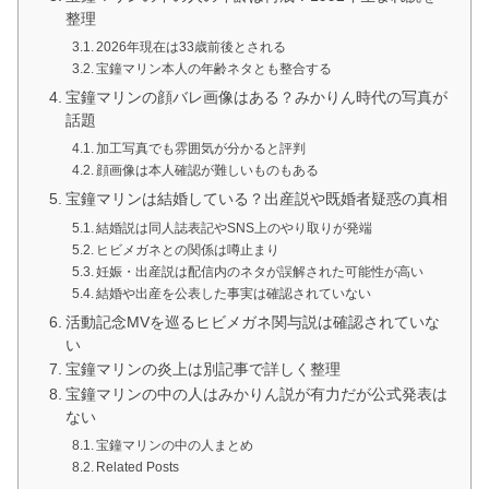
整理
2026年現在は33歳前後とされる
宝鐘マリン本人の年齢ネタとも整合する
宝鐘マリンの顔バレ画像はある？みかりん時代の写真が
話題
加工写真でも雰囲気が分かると評判
顔画像は本人確認が難しいものもある
宝鐘マリンは結婚している？出産説や既婚者疑惑の真相
結婚説は同人誌表記やSNS上のやり取りが発端
ヒビメガネとの関係は噂止まり
妊娠・出産説は配信内のネタが誤解された可能性が高い
結婚や出産を公表した事実は確認されていない
活動記念MVを巡るヒビメガネ関与説は確認されていな
い
宝鐘マリンの炎上は別記事で詳しく整理
宝鐘マリンの中の人はみかりん説が有力だが公式発表は
ない
宝鐘マリンの中の人まとめ
Related Posts