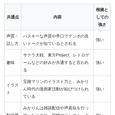
根拠と
共通点
内容
しての
強さ
声質・
ハスキーな声質や早口でテンポの良
強い
話し方
いトークが似ているとされる
サクラ大戦、東方Project、レトロゲ
趣味
ームなどの好みが共通すると言われ
強い
る
宝鐘マリンのイラスト力と、みかり
イラス
ん時代の漫画家活動が結びつけられ
強い
ト
ている
みかりんは雑談配信や声真似を行っ