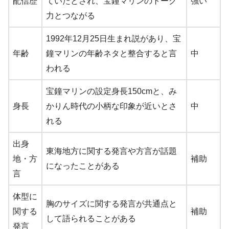
配信歴
ていたとされ、宝鐘マリンのトーク
強い
力とつながる
1992年12月25日生まれ説があり、宝
年齢
鐘マリンの年齢ネタと整合すると言
中
われる
宝鐘マリンの設定身長150cmと、み
身長
かりん時代の小柄な印象が近いとさ
中
れる
出身
東海地方に関する発言や方言が話題
地・方
補助
になったことがある
言
体型に
胸のサイズに関する発言が共通点と
関する
補助
して語られることがある
発言