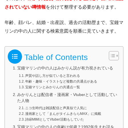
されていない噂情報
を分けて整理する必要があります。
年齢、顔バレ、結婚・出産説、過去の活動歴まで、宝鐘マ
リンの中の人に関する検索意図を順番に見ていきます。
Table of Contents
宝鐘マリンの中の人はみかりん説が有力視されている
声質や話し方が似ていると言われる
年齢・趣味・イラストなど複数の共通点がある
宝鐘マリンとみかりんの共通点一覧
みかりんとは配信者・漫画家・Vtuberとして活動してい
た人物
ニコ生時代は雑談配信と声真似で人気に
漫画家として「まんがタイムきららMAX」に掲載
詩緑MIMIとしてVtuber活動もしていた
宝鐘マリンの中の人の年齢は何歳？1992年生まれ説を