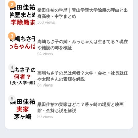
2
桑田佳祐の学歴｜青山学院大学除籍の理由と出
身高校・中学まとめ
368 views
3
高嶋ちさ子の姉・みっちゃんは生きてる？現在
や施設の噂を検証
94 views
4
高嶋ちさ子の兄は何者？大学・会社・社長就任
や太郎さんの素顔を解説
84 views
5
桑田佳祐の実家はどこ？茅ヶ崎の場所と映画
館・金持ち説を解説
80 views