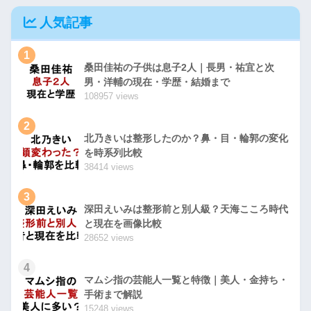
人気記事
1
桑田佳祐の子供は息子2人｜長男・祐宜と次
男・洋輔の現在・学歴・結婚まで
108957 views
2
北乃きいは整形したのか？鼻・目・輪郭の変化
を時系列比較
38414 views
3
深田えいみは整形前と別人級？天海こころ時代
と現在を画像比較
28652 views
4
マムシ指の芸能人一覧と特徴｜美人・金持ち・
手術まで解説
15248 views