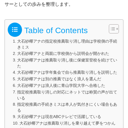
サーとしての歩みを整理します。
Table of Contents
大石紗椰アナの指定校推薦取り消し理由は学校側の手続
きミス
大石紗椰アナと両親に学校側から説明会が開かれた
大石紗椰アナは推薦取り消し後に保健室登校を続けてい
た
大石紗椰アナは学年集会で自ら推薦取り消しを説明した
大石紗椰アナは別の推薦ではなく浪人を選んだ
大石紗椰アナは浪人後に青山学院大学へ合格した
指定校推薦取り消しの対応にネットでは称賛の声が出て
いる
指定校推薦の手続きミスは本人が気付きにくい場合もあ
る
大石紗椰アナは現在ABCテレビで活躍している
大石紗椰アナは推薦取り消しを乗り越えて夢をつかん