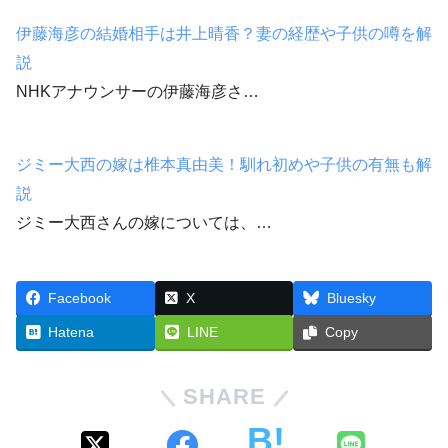
伊藤海彦の結婚相手は井上晴香？妻の経歴や子供の噂を解
説
NHKアナウンサーの伊藤海彦さ…
ジミー大西の嫁は椎本真由美！馴れ初めや子供の有無も解
説
ジミー大西さんの嫁については、…
Facebook
X
Bluesky
Hatena
LINE
Copy
SHARE