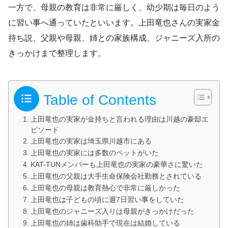
一方で、母親の教育は非常に厳しく、幼少期は毎日のよう
に習い事へ通っていたといいます。上田竜也さんの実家金
持ち説、父親や母親、姉との家族構成、ジャニーズ入所の
きっかけまで整理します。
Table of Contents
上田竜也の実家が金持ちと言われる理由は川越の豪邸エ
ピソード
上田竜也の実家は埼玉県川越市にある
上田竜也の実家には多数のペットがいた
KAT-TUNメンバーも上田竜也の実家の豪華さに驚いた
上田竜也の父親は大手生命保険会社勤務とされている
上田竜也の母親は教育熱心で非常に厳しかった
上田竜也は子どもの頃に週7日習い事をしていた
上田竜也のジャニーズ入りは母親がきっかけだった
上田竜也の姉は歯科助手で現在は結婚している