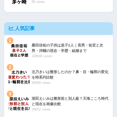
80 views
人気記事
1
桑田佳祐の子供は息子2人｜長男・祐宜と次
男・洋輔の現在・学歴・結婚まで
108946 views
2
北乃きいは整形したのか？鼻・目・輪郭の変化
を時系列比較
38408 views
3
深田えいみは整形前と別人級？天海こころ時代
と現在を画像比較
28652 views