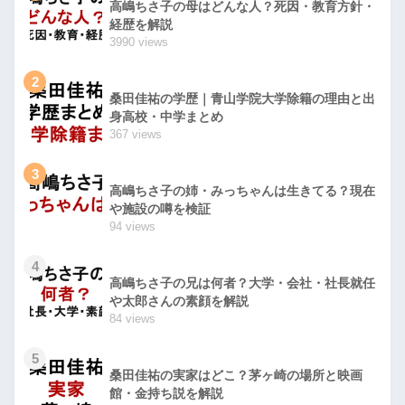
高嶋ちさ子の母はどんな人？死因・教育方針・
経歴を解説
3990 views
2
桑田佳祐の学歴｜青山学院大学除籍の理由と出
身高校・中学まとめ
367 views
3
高嶋ちさ子の姉・みっちゃんは生きてる？現在
や施設の噂を検証
94 views
4
高嶋ちさ子の兄は何者？大学・会社・社長就任
や太郎さんの素顔を解説
84 views
5
桑田佳祐の実家はどこ？茅ヶ崎の場所と映画
館・金持ち説を解説