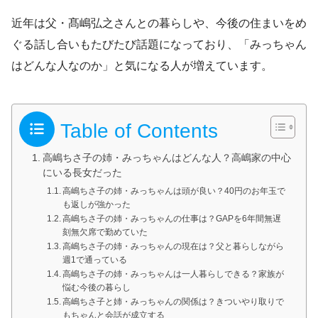
近年は父・髙嶋弘之さんとの暮らしや、今後の住まいをめ
ぐる話し合いもたびたび話題になっており、「みっちゃん
はどんな人なのか」と気になる人が増えています。
Table of Contents
高嶋ちさ子の姉・みっちゃんはどんな人？高嶋家の中心
にいる長女だった
高嶋ちさ子の姉・みっちゃんは頭が良い？40円のお年玉で
も返しが強かった
高嶋ちさ子の姉・みっちゃんの仕事は？GAPを6年間無遅
刻無欠席で勤めていた
高嶋ちさ子の姉・みっちゃんの現在は？父と暮らしながら
週1で通っている
高嶋ちさ子の姉・みっちゃんは一人暮らしできる？家族が
悩む今後の暮らし
高嶋ちさ子と姉・みっちゃんの関係は？きついやり取りで
もちゃんと会話が成立する