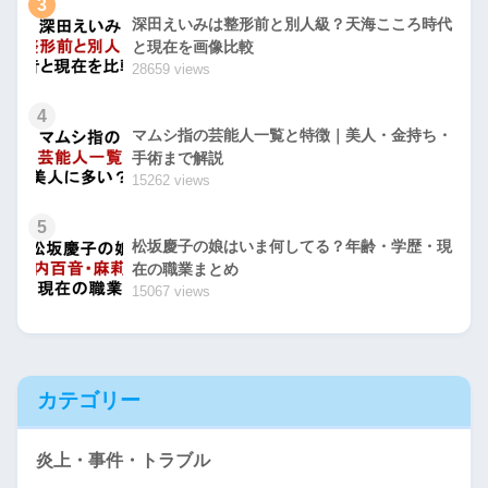
3
深田えいみは整形前と別人級？天海こころ時代
と現在を画像比較
28659 views
4
マムシ指の芸能人一覧と特徴｜美人・金持ち・
手術まで解説
15262 views
5
松坂慶子の娘はいま何してる？年齢・学歴・現
在の職業まとめ
15067 views
カテゴリー
炎上・事件・トラブル