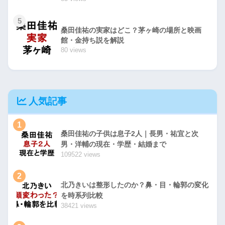
5
桑田佳祐の実家はどこ？茅ヶ崎の場所と映画
館・金持ち説を解説
80 views
人気記事
1
桑田佳祐の子供は息子2人｜長男・祐宜と次
男・洋輔の現在・学歴・結婚まで
109522 views
2
北乃きいは整形したのか？鼻・目・輪郭の変化
を時系列比較
38421 views