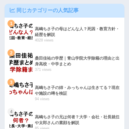
同じカテゴリーの人気記事
1
高嶋ちさ子の母はどんな人？死因・教育方針・
経歴を解説
4028 views
2
桑田佳祐の学歴｜青山学院大学除籍の理由と出
身高校・中学まとめ
371 views
3
高嶋ちさ子の姉・みっちゃんは生きてる？現在
や施設の噂を検証
94 views
4
高嶋ちさ子の兄は何者？大学・会社・社長就任
や太郎さんの素顔を解説
85 views