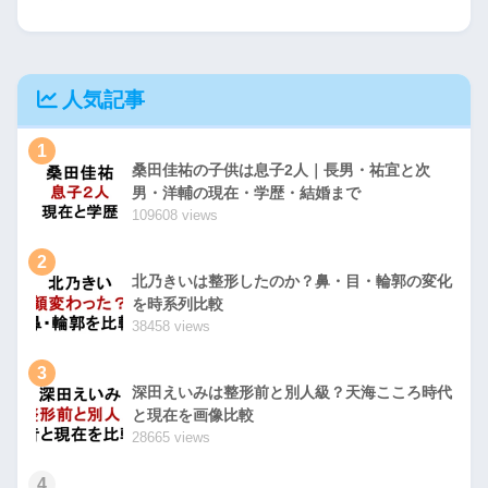
人気記事
1
桑田佳祐の子供は息子2人｜長男・祐宜と次
男・洋輔の現在・学歴・結婚まで
109608 views
2
北乃きいは整形したのか？鼻・目・輪郭の変化
を時系列比較
38458 views
3
深田えいみは整形前と別人級？天海こころ時代
と現在を画像比較
28665 views
4