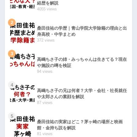
経歴を解説
4055 views
2
桑田佳祐の学歴｜青山学院大学除籍の理由と出
身高校・中学まとめ
372 views
3
高嶋ちさ子の姉・みっちゃんは生きてる？現在
や施設の噂を検証
94 views
4
高嶋ちさ子の兄は何者？大学・会社・社長就任
や太郎さんの素顔を解説
87 views
5
桑田佳祐の実家はどこ？茅ヶ崎の場所と映画
館・金持ち説を解説
81 views