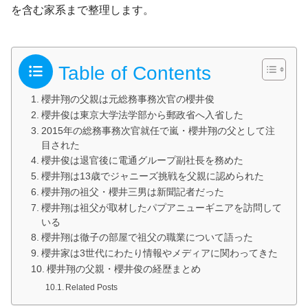
を含む家系まで整理します。
Table of Contents
櫻井翔の父親は元総務事務次官の櫻井俊
櫻井俊は東京大学法学部から郵政省へ入省した
2015年の総務事務次官就任で嵐・櫻井翔の父として注
目された
櫻井俊は退官後に電通グループ副社長を務めた
櫻井翔は13歳でジャニーズ挑戦を父親に認められた
櫻井翔の祖父・櫻井三男は新聞記者だった
櫻井翔は祖父が取材したパプアニューギニアを訪問して
いる
櫻井翔は徹子の部屋で祖父の職業について語った
櫻井家は3世代にわたり情報やメディアに関わってきた
櫻井翔の父親・櫻井俊の経歴まとめ
Related Posts