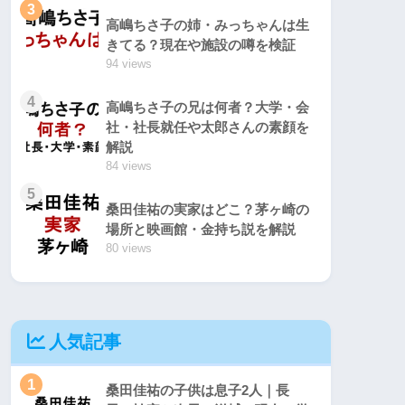
3
高嶋ちさ子の姉・みっちゃんは生
きてる？現在や施設の噂を検証
94 views
4
高嶋ちさ子の兄は何者？大学・会
社・社長就任や太郎さんの素顔を
解説
84 views
5
桑田佳祐の実家はどこ？茅ヶ崎の
場所と映画館・金持ち説を解説
80 views
人気記事
1
桑田佳祐の子供は息子2人｜長