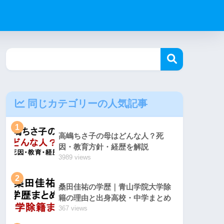
同じカテゴリーの人気記事
1
高嶋ちさ子の母はどんな人？死
因・教育方針・経歴を解説
3989 views
2
桑田佳祐の学歴｜青山学院大学除
籍の理由と出身高校・中学まとめ
367 views