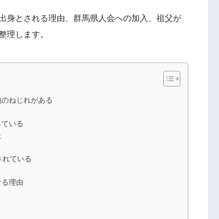
出身とされる理由、群馬県人会への加入、祖父が
整理します。
地のねじれがある
している
た
されている
なる理由