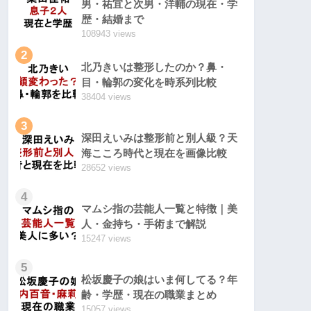
男・祐宜と次男・洋輔の現在・学
歴・結婚まで
108943 views
2
北乃きいは整形したのか？鼻・
目・輪郭の変化を時系列比較
38404 views
3
深田えいみは整形前と別人級？天
海こころ時代と現在を画像比較
28652 views
4
マムシ指の芸能人一覧と特徴｜美
人・金持ち・手術まで解説
15247 views
5
松坂慶子の娘はいま何してる？年
齢・学歴・現在の職業まとめ
15057 views