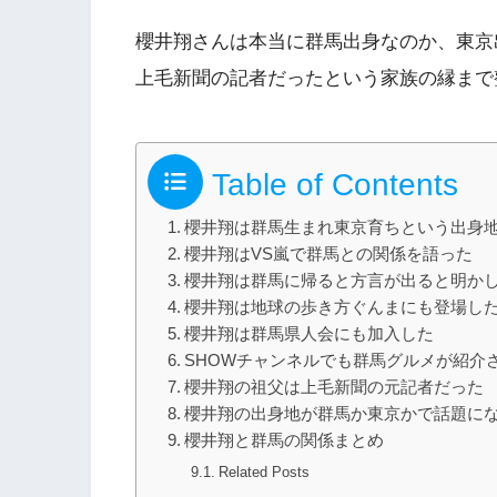
櫻井翔さんは本当に群馬出身なのか、東京
上毛新聞の記者だったという家族の縁まで
Table of Contents
櫻井翔は群馬生まれ東京育ちという出身
櫻井翔はVS嵐で群馬との関係を語った
櫻井翔は群馬に帰ると方言が出ると明か
櫻井翔は地球の歩き方ぐんまにも登場し
櫻井翔は群馬県人会にも加入した
SHOWチャンネルでも群馬グルメが紹介
櫻井翔の祖父は上毛新聞の元記者だった
櫻井翔の出身地が群馬か東京かで話題に
櫻井翔と群馬の関係まとめ
Related Posts