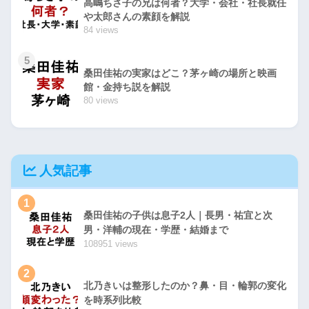
高嶋ちさ子の兄は何者？大学・会社・社長就任
や太郎さんの素顔を解説
84 views
5
桑田佳祐の実家はどこ？茅ヶ崎の場所と映画
館・金持ち説を解説
80 views
人気記事
1
桑田佳祐の子供は息子2人｜長男・祐宜と次
男・洋輔の現在・学歴・結婚まで
108951 views
2
北乃きいは整形したのか？鼻・目・輪郭の変化
を時系列比較