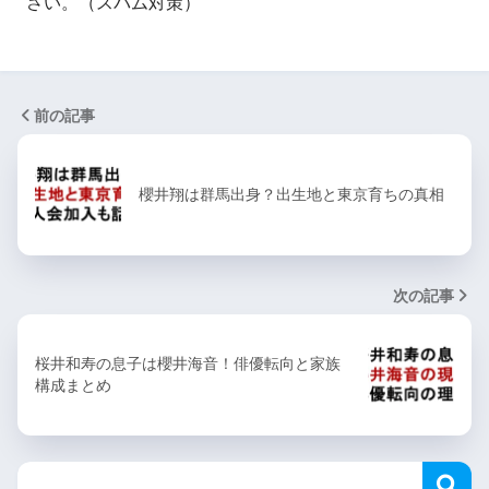
さい。（スパム対策）
前の記事
櫻井翔は群馬出身？出生地と東京育ちの真相
次の記事
桜井和寿の息子は櫻井海音！俳優転向と家族
構成まとめ