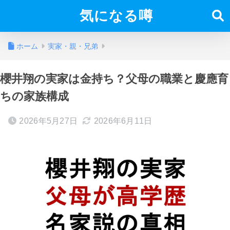
気になる噂
ホーム
実家・親・兄弟
櫻井翔の実家は金持ち？父母の職業と慶應育
ちの家族構成
2026年5月27日
2026年6月11日