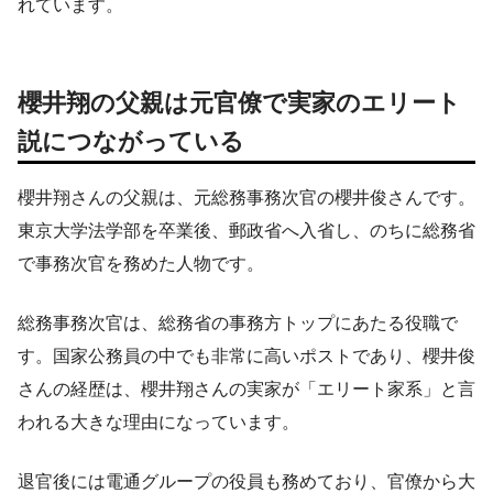
れています。
櫻井翔の父親は元官僚で実家のエリート
説につながっている
櫻井翔さんの父親は、元総務事務次官の櫻井俊さんです。
東京大学法学部を卒業後、郵政省へ入省し、のちに総務省
で事務次官を務めた人物です。
総務事務次官は、総務省の事務方トップにあたる役職で
す。国家公務員の中でも非常に高いポストであり、櫻井俊
さんの経歴は、櫻井翔さんの実家が「エリート家系」と言
われる大きな理由になっています。
退官後には電通グループの役員も務めており、官僚から大