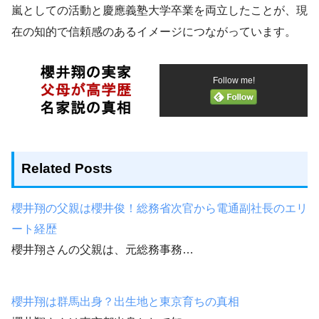
嵐としての活動と慶應義塾大学卒業を両立したことが、現
在の知的で信頼感のあるイメージにつながっています。
Follow me!
Related Posts
櫻井翔の父親は櫻井俊！総務省次官から電通副社長のエリ
ート経歴
櫻井翔さんの父親は、元総務事務…
櫻井翔は群馬出身？出生地と東京育ちの真相