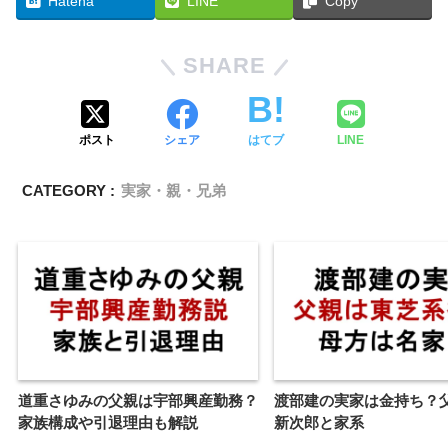
Hatena
LINE
Copy
SHARE
ポスト
シェア
はてブ
LINE
CATEGORY :
実家・親・兄弟
道重さゆみの父親は宇部興産勤務？
渡部建の実家は金持ち？
家族構成や引退理由も解説
新次郎と家系