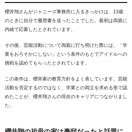
櫻井翔さんがジャニーズ事務所に入るきっかけは、13歳
のときに自分で履歴書を送ったことでした。最初は両親に
内緒で応募したとされています。
その後、芸能活動について両親に打ち明けた際には、「学
業をおろそかにしない」という条件のもとでアイドルへの
挑戦を認めてもらったとされています。
この条件は、櫻井家の教育方針をよく表しています。芸能
活動を否定するのではなく、学業との両立を求める形で認
めたことが、櫻井翔さんの現在のキャリアにつながりまし
た。
櫻井翔の祖母の家は豪邸だったと話題に