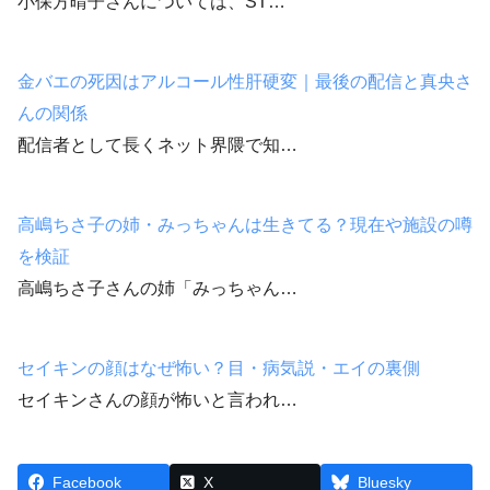
小保方晴子さんについては、ST…
金バエの死因はアルコール性肝硬変｜最後の配信と真央さ
んの関係
配信者として長くネット界隈で知…
高嶋ちさ子の姉・みっちゃんは生きてる？現在や施設の噂
を検証
高嶋ちさ子さんの姉「みっちゃん…
セイキンの顔はなぜ怖い？目・病気説・エイの裏側
セイキンさんの顔が怖いと言われ…
Facebook
X
Bluesky