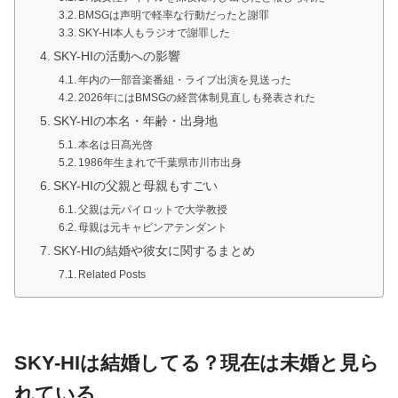
BMSGは声明で軽率な行動だったと謝罪
SKY-HI本人もラジオで謝罪した
SKY-HIの活動への影響
年内の一部音楽番組・ライブ出演を見送った
2026年にはBMSGの経営体制見直しも発表された
SKY-HIの本名・年齢・出身地
本名は日髙光啓
1986年生まれで千葉県市川市出身
SKY-HIの父親と母親もすごい
父親は元パイロットで大学教授
母親は元キャビンアテンダント
SKY-HIの結婚や彼女に関するまとめ
Related Posts
SKY-HIは結婚してる？現在は未婚と見ら
れている