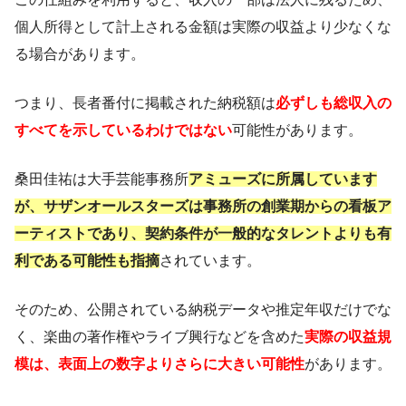
個人所得として計上される金額は実際の収益より少なくな
る場合があります。
つまり、長者番付に掲載された納税額は
必ずしも総収入の
すべてを示しているわけではない
可能性があります。
桑田佳祐は大手芸能事務所
アミューズに所属しています
が、サザンオールスターズは事務所の創業期からの看板ア
ーティストであり、契約条件が一般的なタレントよりも有
利である可能性も指摘
されています。
そのため、公開されている納税データや推定年収だけでな
く、楽曲の著作権やライブ興行などを含めた
実際の収益規
模は、表面上の数字よりさらに大きい可能性
があります。