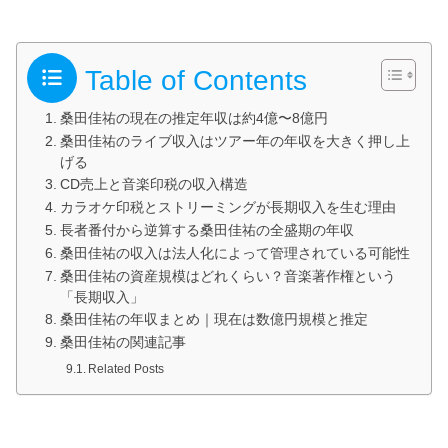
Table of Contents
桑田佳祐の現在の推定年収は約4億〜8億円
桑田佳祐のライブ収入はツアー年の年収を大きく押し上
げる
CD売上と音楽印税の収入構造
カラオケ印税とストリーミングが長期収入を生む理由
長者番付から逆算する桑田佳祐の全盛期の年収
桑田佳祐の収入は法人化によって管理されている可能性
桑田佳祐の資産規模はどれくらい？音楽著作権という
「長期収入」
桑田佳祐の年収まとめ｜現在は数億円規模と推定
桑田佳祐の関連記事
Related Posts