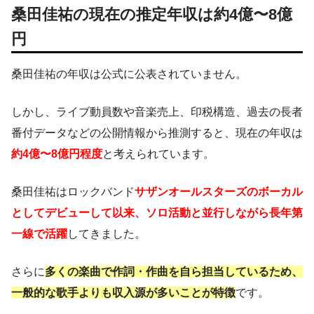
桑田佳祐の現在の推定年収は約4億〜8億
円
桑田佳祐の年収は公式に公表されていません。
しかし、ライブ動員数や音楽売上、印税構造、過去の長者
番付データなどの公開情報から推測すると、現在の年収は
約4億〜8億円程度
と考えられています。
桑田佳祐はロックバンド
サザンオールスターズのボーカル
としてデビューして以来、ソロ活動と並行しながら長年第
一線で活躍
してきました。
さらに
多くの楽曲で作詞・作曲を自ら担当しているため、
一般的な歌手よりも収入源が多いことが特徴
です。