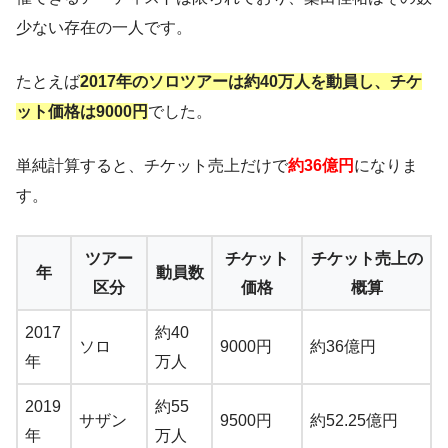
少ない存在の一人です。
たとえば
2017年のソロツアーは約40万人を動員し、チケ
ット価格は9000円
でした。
単純計算すると、チケット売上だけで
約36億円
になりま
す。
ツアー
チケット
チケット売上の
年
動員数
区分
価格
概算
2017
約40
ソロ
9000円
約36億円
年
万人
2019
約55
サザン
9500円
約52.25億円
年
万人