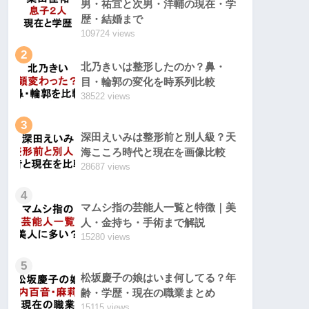
男・祐宜と次男・洋輔の現在・学
歴・結婚まで
109724 views
2
北乃きいは整形したのか？鼻・
目・輪郭の変化を時系列比較
38522 views
3
深田えいみは整形前と別人級？天
海こころ時代と現在を画像比較
28687 views
4
マムシ指の芸能人一覧と特徴｜美
人・金持ち・手術まで解説
15280 views
5
松坂慶子の娘はいま何してる？年
齢・学歴・現在の職業まとめ
15115 views