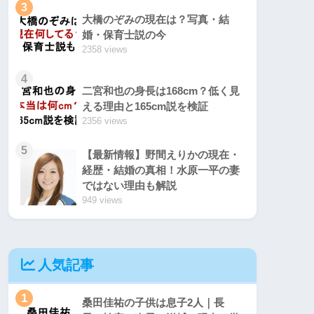
3
大橋のぞみの現在は？写真・結
婚・保育士説の今
2358 views
4
二宮和也の身長は168cm？低く見
える理由と165cm説を検証
2356 views
5
【最新情報】野間えりかの現在・
経歴・結婚の真相！水原一平の妻
ではない理由も解説
949 views
人気記事
1
桑田佳祐の子供は息子2人｜長