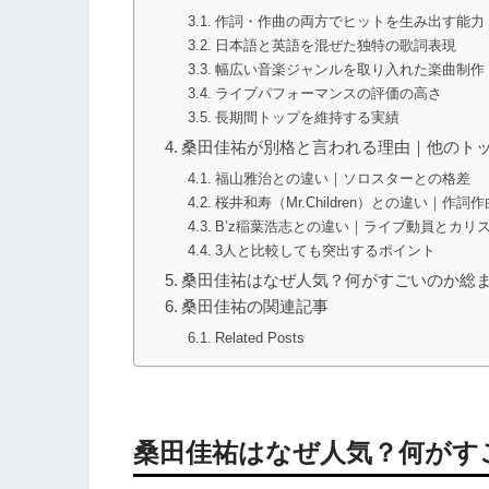
作詞・作曲の両方でヒットを生み出す能力
日本語と英語を混ぜた独特の歌詞表現
幅広い音楽ジャンルを取り入れた楽曲制作
ライブパフォーマンスの評価の高さ
長期間トップを維持する実績
桑田佳祐が別格と言われる理由｜他のト
福山雅治との違い｜ソロスターとの格差
桜井和寿（Mr.Children）との違い｜作
B’z稲葉浩志との違い｜ライブ動員とカリ
3人と比較しても突出するポイント
桑田佳祐はなぜ人気？何がすごいのか総
桑田佳祐の関連記事
Related Posts
桑田佳祐はなぜ人気？何がす