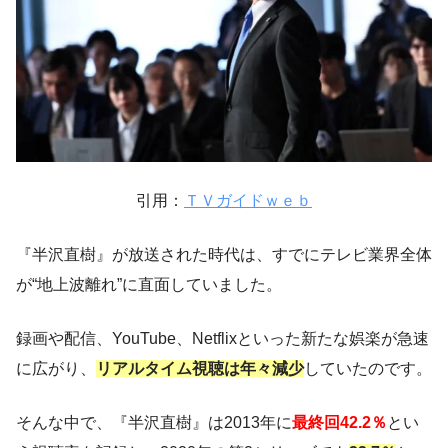
引用：
ＴＶガイドｗｅｂ
『半沢直樹』が放送された時代は、すでにテレビ業界全体
が“地上波離れ”に直面していました。
録画や配信、YouTube、Netflixといった新たな娯楽が急速
に広がり、
リアルタイム視聴は年々減少
していたのです。
そんな中で、『半沢直樹』は2013年に
最終回42.2％
とい