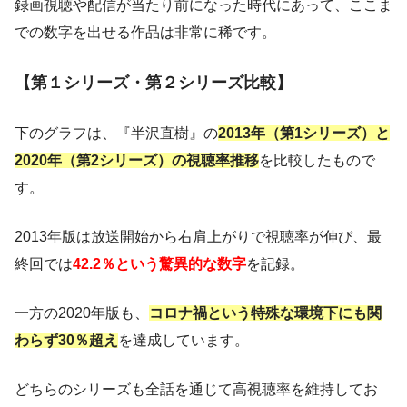
録画視聴や配信が当たり前になった時代にあって、ここま
での数字を出せる作品は非常に稀です。
【第１シリーズ・第２シリーズ比較】
下のグラフは、『半沢直樹』の
2013年（第1シリーズ）と
2020年（第2シリーズ）の視聴率推移
を比較したもので
す。
2013年版は放送開始から右肩上がりで視聴率が伸び、最
終回では
42.2％という驚異的な数字
を記録。
一方の2020年版も、
コロナ禍という特殊な環境下にも関
わらず30％超え
を達成しています。
どちらのシリーズも全話を通じて高視聴率を維持してお