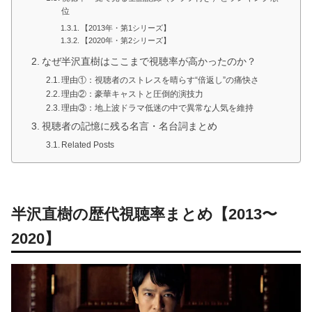
位
【2013年・第1シリーズ】
【2020年・第2シリーズ】
なぜ半沢直樹はここまで視聴率が高かったのか？
理由①：視聴者のストレスを晴らす“倍返し”の痛快さ
理由②：豪華キャストと圧倒的演技力
理由③：地上波ドラマ低迷の中で異常な人気を維持
視聴者の記憶に残る名言・名台詞まとめ
Related Posts
半沢直樹の歴代視聴率まとめ【2013〜
2020】