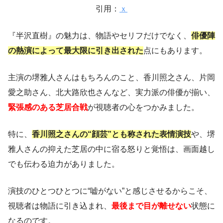
引用：
ｘ
『半沢直樹』の魅力は、物語やセリフだけでなく、
俳優陣
の熱演によって最大限に引き出された
点にもあります。
主演の堺雅人さんはもちろんのこと、香川照之さん、片岡
愛之助さん、北大路欣也さんなど、実力派の俳優が揃い、
緊張感のある芝居合戦
が視聴者の心をつかみました。
特に、
香川照之さんの“顔芸”とも称された表情演技
や、堺
雅人さんの抑えた芝居の中に宿る怒りと覚悟は、画面越し
でも伝わる迫力がありました。
演技のひとつひとつに“嘘がない”と感じさせるからこそ、
視聴者は物語に引き込まれ、
最後まで目が離せない
状態に
なるのです。