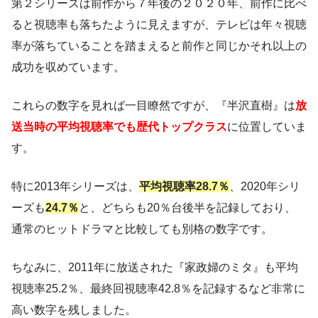
第２シリーズは前作から７年後の２０２０年、前作に比べ
ると視聴率も落ちたように見えますが、テレビは年々視聴
率が落ちていることを踏まえると前作と同じかそれ以上の
成功を収めています。
これらの数字を見れば一目瞭然ですが、『半沢直樹』は
放
送当時の平均視聴率でも歴代トップクラス
に位置していま
す。
特に2013年シリーズは、
平均視聴率28.7％
、2020年シリ
ーズも
24.7％
と、どちらも20％台後半を記録しており、
通常のヒットドラマと比較しても別格の数字です。
ちなみに、2011年に放送された『家政婦のミタ』も平均
視聴率25.2％、最終回視聴率42.8％を記録するなど非常に
高い数字を残しました。