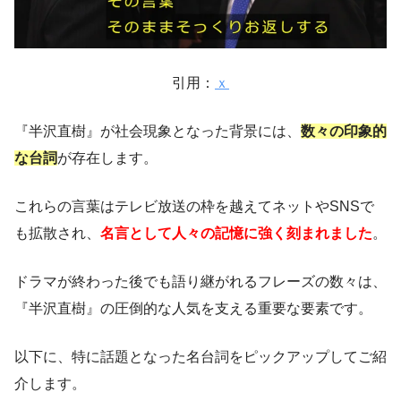
引用：
ｘ
『半沢直樹』が社会現象となった背景には、
数々の印象的
な台詞
が存在します。
これらの言葉はテレビ放送の枠を越えてネットやSNSで
も拡散され、
名言として人々の記憶に強く刻まれました
。
ドラマが終わった後でも語り継がれるフレーズの数々は、
『半沢直樹』の圧倒的な人気を支える重要な要素です。
以下に、特に話題となった名台詞をピックアップしてご紹
介します。