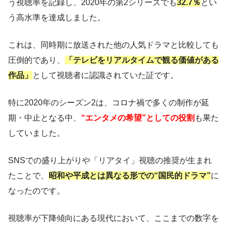
う視聴率を記録し、2020年の第2シリーズでも
32.7％
とい
う高水準を達成しました。
これは、同時期に放送された他の人気ドラマと比較しても
圧倒的であり、
「テレビをリアルタイムで観る価値がある
作品」
として視聴者に認識されていた証です。
特に2020年のシーズン2は、コロナ禍で多くの制作が延
期・中止となる中、
“エンタメの希望”としての役割
も果た
していました。
SNSでの盛り上がりや「リアタイ」視聴の推奨が生まれ
たことで、
昭和や平成とは異なる形での“国民的ドラマ”
に
なったのです。
視聴率が下降傾向にある現代において、ここまでの数字を