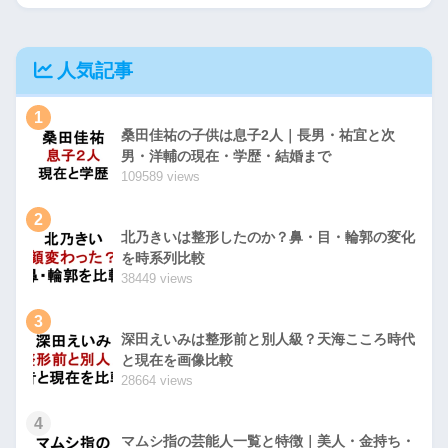
人気記事
1
桑田佳祐の子供は息子2人｜長男・祐宜と次
男・洋輔の現在・学歴・結婚まで
109589 views
2
北乃きいは整形したのか？鼻・目・輪郭の変化
を時系列比較
38449 views
3
深田えいみは整形前と別人級？天海こころ時代
と現在を画像比較
28664 views
4
マムシ指の芸能人一覧と特徴｜美人・金持ち・