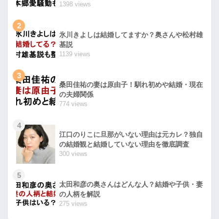
1398 views
2
氷川きよしは結婚してますか？奥さんや松村雄
基説
1139 views
3
桑田佳祐の妻は原由子！馴れ初めや結婚・現在
の夫婦関係
774 views
4
江口のりこに旦那がいない理由は元カレ？独自
の結婚観と結婚していない理由を徹底調査
300 views
5
太田和彦の奥さんはどんな人？結婚や子供・妻
の人柄を解説
275 views