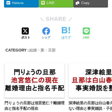
Hatena
LINE
Copy
SHARE
ポスト
シェア
はてブ
LINE
CATEGORY :
結婚・妻・旦那
門りょうの旦那は池宮悠仁？離婚理
深津絵里の旦那は白山春
由と指名手配の現在
ない理由と事実婚説・子