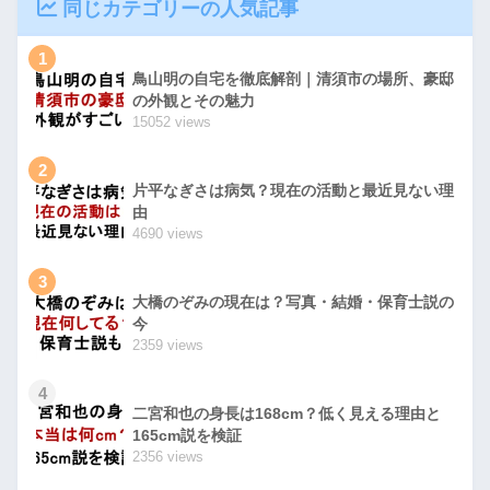
同じカテゴリーの人気記事
1
鳥山明の自宅を徹底解剖｜清須市の場所、豪邸
の外観とその魅力
15052 views
2
片平なぎさは病気？現在の活動と最近見ない理
由
4690 views
3
大橋のぞみの現在は？写真・結婚・保育士説の
今
2359 views
4
二宮和也の身長は168cm？低く見える理由と
165cm説を検証
2356 views