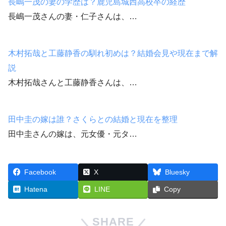
長嶋一茂の妻の学歴は？鹿児島城西高校卒の経歴
長嶋一茂さんの妻・仁子さんは、…
木村拓哉と工藤静香の馴れ初めは？結婚会見や現在まで解
説
木村拓哉さんと工藤静香さんは、…
田中圭の嫁は誰？さくらとの結婚と現在を整理
田中圭さんの嫁は、元女優・元タ…
Facebook
X
Bluesky
Hatena
LINE
Copy
SHARE