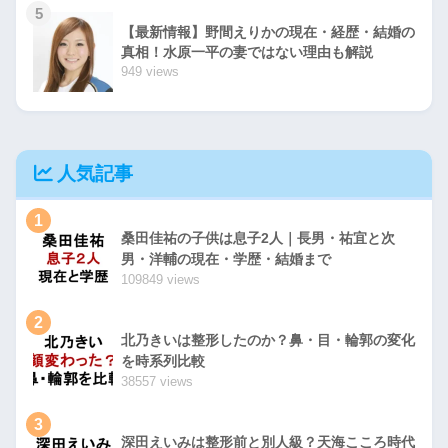
5
【最新情報】野間えりかの現在・経歴・結婚の
真相！水原一平の妻ではない理由も解説
949 views
人気記事
1
桑田佳祐の子供は息子2人｜長男・祐宜と次
男・洋輔の現在・学歴・結婚まで
109849 views
2
北乃きいは整形したのか？鼻・目・輪郭の変化
を時系列比較
38557 views
3
深田えいみは整形前と別人級？天海こころ時代