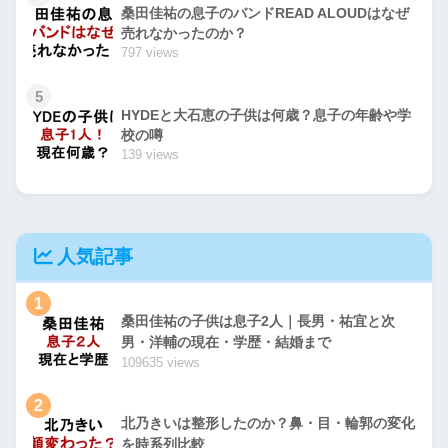
桑田佳祐の息子のバンドREAD ALOUDはなぜ
売れなかったのか？
797 views
5
HYDEと大石恵の子供は何歳？息子の年齢や学
校の噂
139 views
人気記事
1
桑田佳祐の子供は息子2人｜長男・祐宜と次
男・洋輔の現在・学歴・結婚まで
109635 views
2
北乃きいは整形したのか？鼻・目・輪郭の変化
を時系列比較