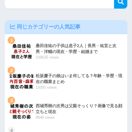
同じカテゴリーの人気記事
1
桑田佳祐の子供は息子2人｜長男・祐宜と次
男・洋輔の現在・学歴・結婚まで
109635 views
2
松坂慶子の娘はいま何してる？年齢・学歴・現
在の職業まとめ
15091 views
3
西城秀樹の次男は父親そっくり？画像で見る顔
立ちと現在
8846 views
4