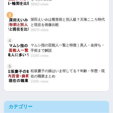
38463 views
3
深田えいみは整形前と別人級？天海こころ時代
と現在を画像比較
28670 views
4
マムシ指の芸能人一覧と特徴｜美人・金持ち・
手術まで解説
15265 views
5
松坂慶子の娘はいま何してる？年齢・学歴・現
在の職業まとめ
15091 views
カテゴリー