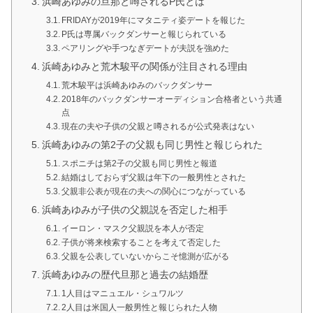
浜崎あゆみの旦那と噂されるP氏とは
FRIDAYが2019年にマタニティ姿デートを報じた
P氏は専属バックダンサーと報じられている
ペアリングや手つなぎデートが夫説を強めた
浜崎あゆみと荒木駿平の関係が注目される理由
荒木駿平は浜崎あゆみのバックダンサー
2018年のバックダンサーオーディション合格者という共通
点
現在の夫や子供の父親と噂されるが公式発表はない
浜崎あゆみの第2子の父親も同じ男性と報じられた
スポニチは第2子の父親も同じ男性と報道
結婚はしておらず父親は年下の一般男性とされた
父親非公表が現在の夫への関心につながっている
浜崎あゆみが子供の父親説を否定した相手
イーロン・マスク父親説を本人が否定
子供が将来検索することを考えて否定した
父親を公表していないからこそ憶測が広がる
浜崎あゆみの歴代旦那と過去の結婚歴
1人目はマニュエル・シュワルツ
2人目は米国人一般男性と報じられた人物