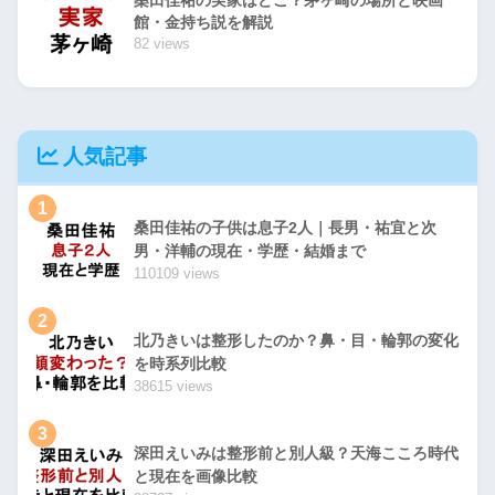
館・金持ち説を解説
82 views
人気記事
1
桑田佳祐の子供は息子2人｜長男・祐宜と次
男・洋輔の現在・学歴・結婚まで
110109 views
2
北乃きいは整形したのか？鼻・目・輪郭の変化
を時系列比較
38615 views
3
深田えいみは整形前と別人級？天海こころ時代
と現在を画像比較