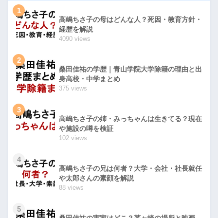
1
高嶋ちさ子の母はどんな人？死因・教育方針・
経歴を解説
4090 views
2
桑田佳祐の学歴｜青山学院大学除籍の理由と出
身高校・中学まとめ
375 views
3
高嶋ちさ子の姉・みっちゃんは生きてる？現在
や施設の噂を検証
102 views
4
高嶋ちさ子の兄は何者？大学・会社・社長就任
や太郎さんの素顔を解説
88 views
5
桑田佳祐の実家はどこ？茅ヶ崎の場所と映画