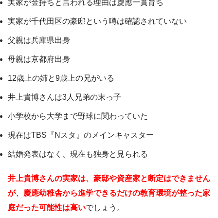
実家が金持ちと言われる理由は慶應一貫育ち
実家が千代田区の豪邸という噂は確認されていない
父親は兵庫県出身
母親は京都府出身
12歳上の姉と9歳上の兄がいる
井上貴博さんは3人兄弟の末っ子
小学校から大学まで野球に関わっていた
現在はTBS『Nスタ』のメインキャスター
結婚発表はなく、現在も独身と見られる
井上貴博さんの実家は、豪邸や資産家と断定はできません
が、慶應幼稚舎から進学できるだけの教育環境が整った家
庭だった可能性は高い
でしょう。