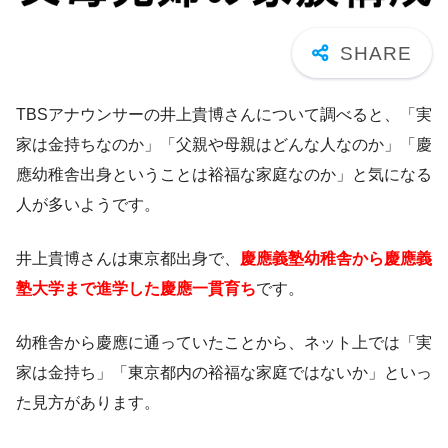
TBSアナウンサーの井上貴博さんについて調べると、「実
家は金持ちなのか」「父親や母親はどんな人なのか」「慶
應幼稚舎出身ということは裕福な家庭なのか」と気になる
人が多いようです。
井上貴博さんは東京都出身で、
慶應義塾幼稚舎から慶應義
塾大学まで進学した慶應一貫育ち
です。
幼稚舎から慶應に通っていたことから、ネット上では「実
家は金持ち」「東京都内の裕福な家庭ではないか」といっ
た見方があります。