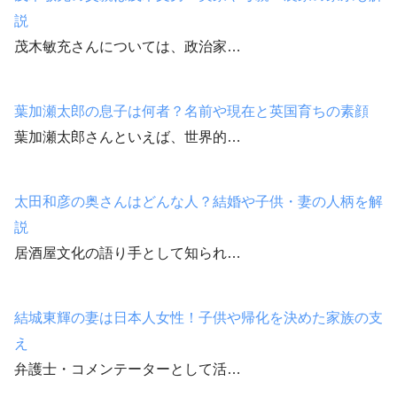
説
茂木敏充さんについては、政治家…
葉加瀬太郎の息子は何者？名前や現在と英国育ちの素顔
葉加瀬太郎さんといえば、世界的…
太田和彦の奥さんはどんな人？結婚や子供・妻の人柄を解
説
居酒屋文化の語り手として知られ…
結城東輝の妻は日本人女性！子供や帰化を決めた家族の支
え
弁護士・コメンテーターとして活…