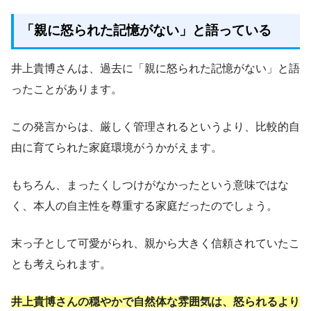
「親に怒られた記憶がない」と語っている
井上貴博さんは、過去に「親に怒られた記憶がない」と語
ったことがあります。
この発言からは、厳しく管理されるというより、比較的自
由に育てられた家庭環境がうかがえます。
もちろん、まったくしつけがなかったという意味ではな
く、本人の自主性を尊重する家庭だったのでしょう。
末っ子として可愛がられ、親から大きく信頼されていたこ
とも考えられます。
井上貴博さんの穏やかで自然体な雰囲気は、怒られるより