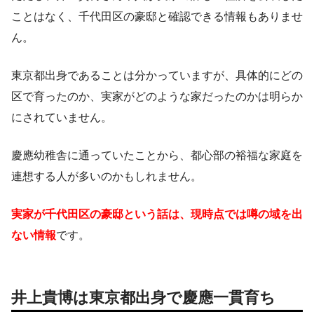
ことはなく、千代田区の豪邸と確認できる情報もありませ
ん。
東京都出身であることは分かっていますが、具体的にどの
区で育ったのか、実家がどのような家だったのかは明らか
にされていません。
慶應幼稚舎に通っていたことから、都心部の裕福な家庭を
連想する人が多いのかもしれません。
実家が千代田区の豪邸という話は、現時点では噂の域を出
ない情報
です。
井上貴博は東京都出身で慶應一貫育ち