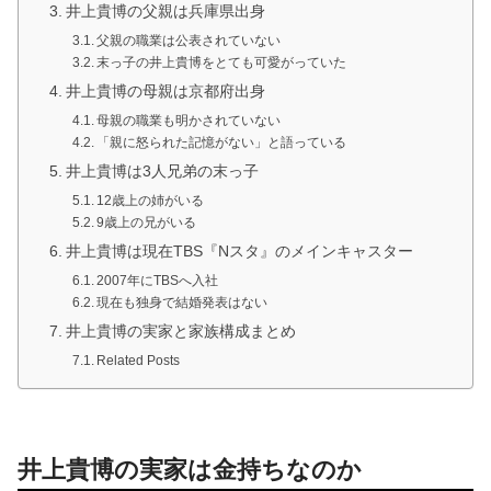
井上貴博の父親は兵庫県出身
父親の職業は公表されていない
末っ子の井上貴博をとても可愛がっていた
井上貴博の母親は京都府出身
母親の職業も明かされていない
「親に怒られた記憶がない」と語っている
井上貴博は3人兄弟の末っ子
12歳上の姉がいる
9歳上の兄がいる
井上貴博は現在TBS『Nスタ』のメインキャスター
2007年にTBSへ入社
現在も独身で結婚発表はない
井上貴博の実家と家族構成まとめ
Related Posts
井上貴博の実家は金持ちなのか