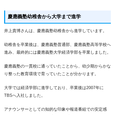
慶應義塾幼稚舎から大学まで進学
井上貴博さんは、慶應義塾幼稚舎から進学しています。
幼稚舎を卒業後は、慶應義塾普通部、慶應義塾高等学校へ
進み、最終的には慶應義塾大学経済学部を卒業しました。
慶應義塾の一貫校に通っていたことから、幼少期からかな
り整った教育環境で育っていたことが分かります。
大学では経済学部に進学しており、卒業後は2007年に
TBSへ入社しました。
アナウンサーとしての知的な印象や報道番組での安定感