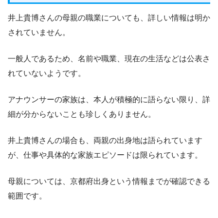
井上貴博さんの母親の職業についても、詳しい情報は明か
されていません。
一般人であるため、名前や職業、現在の生活などは公表さ
れていないようです。
アナウンサーの家族は、本人が積極的に語らない限り、詳
細が分からないことも珍しくありません。
井上貴博さんの場合も、両親の出身地は語られています
が、仕事や具体的な家族エピソードは限られています。
母親については、京都府出身という情報までが確認できる
範囲です。