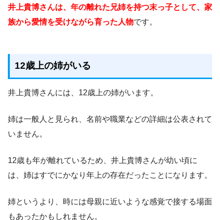
井上貴博さんは、年の離れた兄姉を持つ末っ子として、家
族から愛情を受けながら育った人物
です。
12歳上の姉がいる
井上貴博さんには、12歳上の姉がいます。
姉は一般人と見られ、名前や職業などの詳細は公表されて
いません。
12歳も年が離れているため、井上貴博さんが幼い頃に
は、姉はすでにかなり年上の存在だったことになります。
姉というより、時には母親に近いような感覚で接する場面
もあったかもしれません。