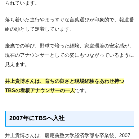
られています。
落ち着いた進行やまっすぐな言葉選びが印象的で、報道番
組の顔として定着しています。
慶應での学び、野球で培った経験、家庭環境の安定感が、
現在のアナウンサーとしての姿にもつながっているように
見えます。
井上貴博さんは、育ちの良さと現場経験をあわせ持つ
TBSの看板アナウンサーの一人
です。
2007年にTBSへ入社
井上貴博さんは、慶應義塾大学経済学部を卒業後、2007