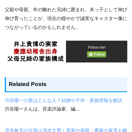
父親や母親、年の離れた兄姉に囲まれ、末っ子として伸び
伸び育ったことが、現在の穏やかで誠実なキャスター像に
つながっているのかもしれません。
Follow me!
Related Posts
渋谷陽一の妻はどんな人？結婚や子供・家族情報を解説
渋谷陽一さんは、音楽評論家、編…
茂木敏充の父親は茂木文男！実家や母親・農家の家系も解