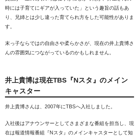
時には子育てにギアが入っていた」という趣旨の話もあ
り、兄姉とは少し違った育てられ方をした可能性がありま
す。
末っ子ならではの自由さや柔らかさが、現在の井上貴博さ
んの雰囲気につながっているのかもしれません。
井上貴博は現在TBS『Nスタ』のメイン
キャスター
井上貴博さんは、2007年にTBSへ入社しました。
入社後はアナウンサーとしてさまざまな番組を担当し、現
在は報道情報番組『Nスタ』のメインキャスターとして知