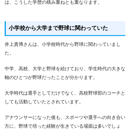
は、こうした学歴の積み重ねとも重なります。
小学校から大学まで野球に関わっていた
井上貴博さんは、小学校時代から野球に関わっていまし
た。
中学、高校、大学と野球を続けており、学生時代の大きな
軸のひとつが野球だったことが分かります。
大学時代は選手としてだけでなく、高校野球部のコーチと
しても活動していたとされています。
アナウンサーになった後も、スポーツや選手への向き合い
方に、野球で培った経験が生きている場面は多いでしょ