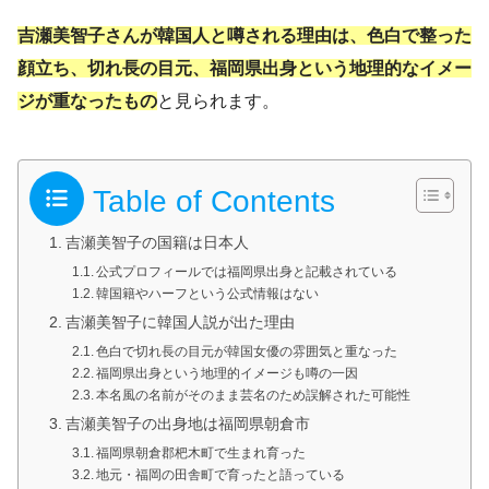
吉瀬美智子さんが韓国人と噂される理由は、色白で整った
顔立ち、切れ長の目元、福岡県出身という地理的なイメー
ジが重なったもの
と見られます。
Table of Contents
吉瀬美智子の国籍は日本人
公式プロフィールでは福岡県出身と記載されている
韓国籍やハーフという公式情報はない
吉瀬美智子に韓国人説が出た理由
色白で切れ長の目元が韓国女優の雰囲気と重なった
福岡県出身という地理的イメージも噂の一因
本名風の名前がそのまま芸名のため誤解された可能性
吉瀬美智子の出身地は福岡県朝倉市
福岡県朝倉郡杷木町で生まれ育った
地元・福岡の田舎町で育ったと語っている