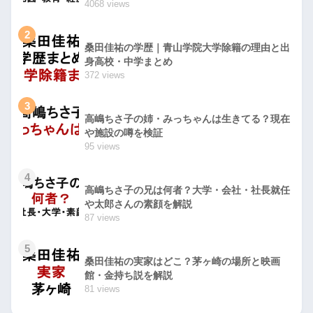
4068 views
2
桑田佳祐の学歴｜青山学院大学除籍の理由と出
身高校・中学まとめ
372 views
3
高嶋ちさ子の姉・みっちゃんは生きてる？現在
や施設の噂を検証
95 views
4
高嶋ちさ子の兄は何者？大学・会社・社長就任
や太郎さんの素顔を解説
87 views
5
桑田佳祐の実家はどこ？茅ヶ崎の場所と映画
館・金持ち説を解説
81 views