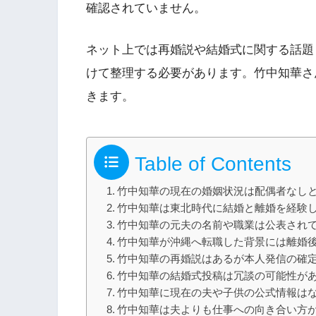
確認されていません。
ネット上では再婚説や結婚式に関する話題
けて整理する必要があります。竹中知華さ
きます。
Table of Contents
竹中知華の現在の婚姻状況は配偶者なし
竹中知華は東北時代に結婚と離婚を経験
竹中知華の元夫の名前や職業は公表され
竹中知華が沖縄へ転職した背景には離婚
竹中知華の再婚説はあるが本人発信の確
竹中知華の結婚式投稿は冗談の可能性が
竹中知華に現在の夫や子供の公式情報は
竹中知華は夫よりも仕事への向き合い方