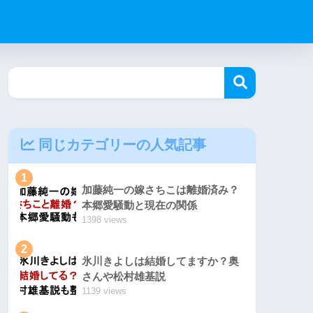
同じカテゴリーの人気記事
1
加藤純一の嫁さちこは離婚済み？
本郷愛騒動と現在の関係
1398 views
2
氷川きよしは結婚してますか？奥
さんや松村雄基説
1139 views