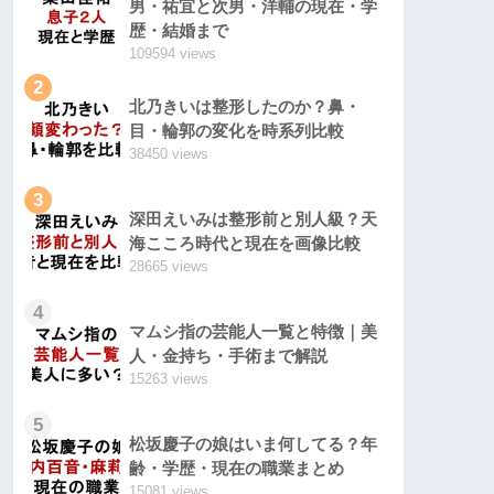
男・祐宜と次男・洋輔の現在・学
歴・結婚まで
109594 views
2
北乃きいは整形したのか？鼻・
目・輪郭の変化を時系列比較
38450 views
3
深田えいみは整形前と別人級？天
海こころ時代と現在を画像比較
28665 views
4
マムシ指の芸能人一覧と特徴｜美
人・金持ち・手術まで解説
15263 views
5
松坂慶子の娘はいま何してる？年
齢・学歴・現在の職業まとめ
15081 views