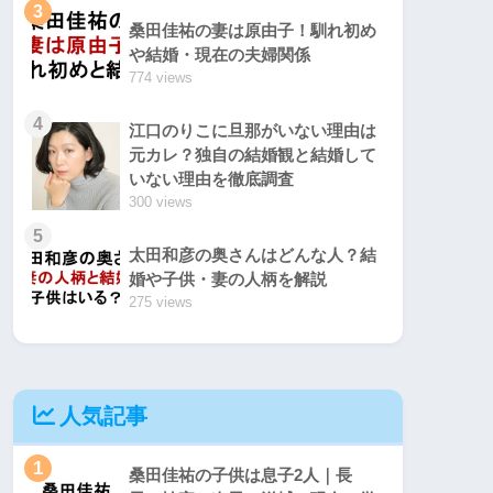
3
桑田佳祐の妻は原由子！馴れ初め
や結婚・現在の夫婦関係
774 views
4
江口のりこに旦那がいない理由は
元カレ？独自の結婚観と結婚して
いない理由を徹底調査
300 views
5
太田和彦の奥さんはどんな人？結
婚や子供・妻の人柄を解説
275 views
人気記事
1
桑田佳祐の子供は息子2人｜長