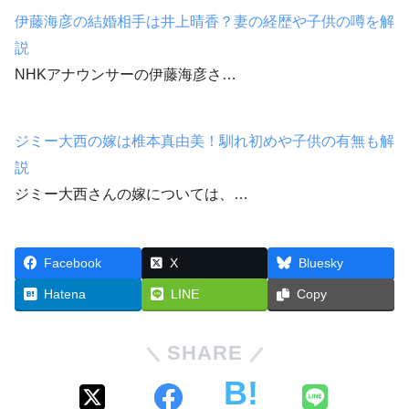
伊藤海彦の結婚相手は井上晴香？妻の経歴や子供の噂を解
説
NHKアナウンサーの伊藤海彦さ…
ジミー大西の嫁は椎本真由美！馴れ初めや子供の有無も解
説
ジミー大西さんの嫁については、…
Facebook
X
Bluesky
Hatena
LINE
Copy
SHARE