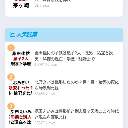
81 views
人気記事
1
桑田佳祐の子供は息子2人｜長男・祐宜と次
男・洋輔の現在・学歴・結婚まで
109640 views
2
北乃きいは整形したのか？鼻・目・輪郭の変化
を時系列比較
38468 views
3
深田えいみは整形前と別人級？天海こころ時代
と現在を画像比較
28672 views