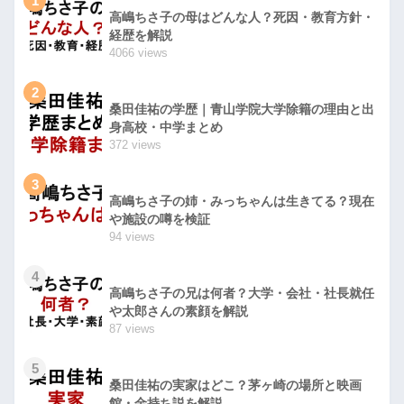
1
高嶋ちさ子の母はどんな人？死因・教育方針・
経歴を解説
4066 views
2
桑田佳祐の学歴｜青山学院大学除籍の理由と出
身高校・中学まとめ
372 views
3
高嶋ちさ子の姉・みっちゃんは生きてる？現在
や施設の噂を検証
94 views
4
高嶋ちさ子の兄は何者？大学・会社・社長就任
や太郎さんの素顔を解説
87 views
5
桑田佳祐の実家はどこ？茅ヶ崎の場所と映画
館・金持ち説を解説