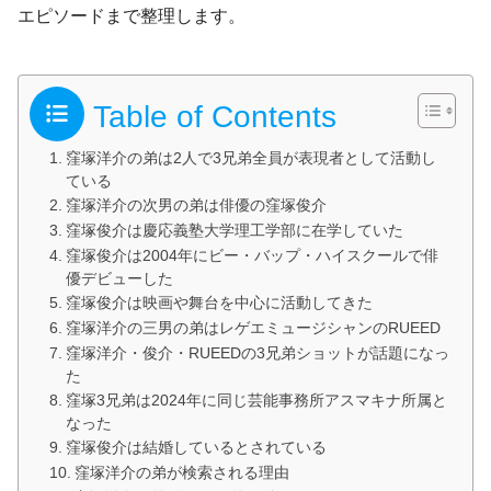
エピソードまで整理します。
Table of Contents
窪塚洋介の弟は2人で3兄弟全員が表現者として活動し
ている
窪塚洋介の次男の弟は俳優の窪塚俊介
窪塚俊介は慶応義塾大学理工学部に在学していた
窪塚俊介は2004年にビー・バップ・ハイスクールで俳
優デビューした
窪塚俊介は映画や舞台を中心に活動してきた
窪塚洋介の三男の弟はレゲエミュージシャンのRUEED
窪塚洋介・俊介・RUEEDの3兄弟ショットが話題になっ
た
窪塚3兄弟は2024年に同じ芸能事務所アスマキナ所属と
なった
窪塚俊介は結婚しているとされている
窪塚洋介の弟が検索される理由