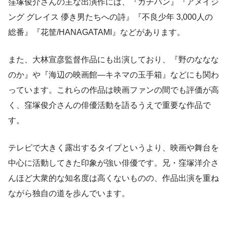
窪塚俊介さんの主な出演作には、『ガチバン』『アメイジ
ング グレイス 儚き男たちへの詩』『不良少年 3,000人の
総番』『花筐/HANAGATAMI』などがあります。
また、大林宣彦監督作品にも出演しており、『野のななな
のか』や『海辺の映画館―キネマの玉手箱』などにも関わ
っています。これらの作品は映画ファンの間でも評価が高
く、窪塚俊介さんの俳優活動を語るうえで重要な作品で
す。
テレビで大きく露出するタイプというより、映画や舞台を
中心に活動してきた印象が強い俳優です。兄・窪塚洋介さ
んほど大衆的な知名度は高くないものの、作品出演を重ね
ながら独自の道を歩んでいます。