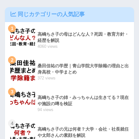
同じカテゴリーの人気記事
1
高嶋ちさ子の母はどんな人？死因・教育方針・
経歴を解説
4060 views
2
桑田佳祐の学歴｜青山学院大学除籍の理由と出
身高校・中学まとめ
372 views
3
高嶋ちさ子の姉・みっちゃんは生きてる？現在
や施設の噂を検証
94 views
4
高嶋ちさ子の兄は何者？大学・会社・社長就任
や太郎さんの素顔を解説