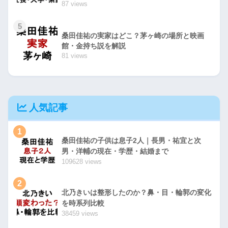
87 views
5
桑田佳祐の実家はどこ？茅ヶ崎の場所と映画
館・金持ち説を解説
81 views
人気記事
1
桑田佳祐の子供は息子2人｜長男・祐宜と次
男・洋輔の現在・学歴・結婚まで
109628 views
2
北乃きいは整形したのか？鼻・目・輪郭の変化
を時系列比較
38459 views