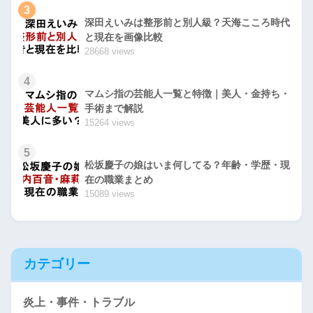
3
深田えいみは整形前と別人級？天海こころ時代
と現在を画像比較
28668 views
4
マムシ指の芸能人一覧と特徴｜美人・金持ち・
手術まで解説
15264 views
5
松坂慶子の娘はいま何してる？年齢・学歴・現
在の職業まとめ
15089 views
カテゴリー
炎上・事件・トラブル